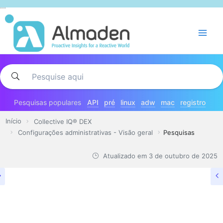
Pular
...
para
o
conteúdo
Pesquisas populares
API
pré
linux
adw
mac
registro
Início
Collective IQ® DEX
Configurações administrativas - Visão geral
Pesquisas
Atualizado em
3 de outubro de 2025
CONFIGURAÇÕES ADMINISTRATIVAS - VISÃO GERAL