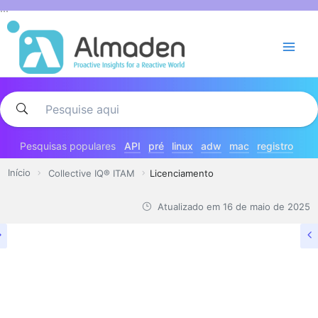
Pular
...
para
o
conteúdo
Pesquisas populares
API
pré
linux
adw
mac
registro
Início
Collective IQ® ITAM
Licenciamento
Atualizado em
16 de maio de 2025
COLLECTIVE IQ® ITAM